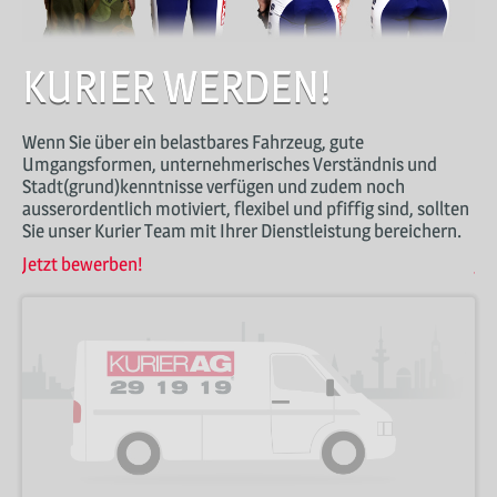
DOWNLOAD
SERVICE
KURIER WERDEN!
W
WERBUNG
P
Wenn Sie über ein belastbares Fahrzeug, gute
KONTAKT
Umgangsformen, unternehmerisches Verständnis und
n
Stadt(grund)kenntnisse verfügen und zudem noch
Un
.
ausserordentlich motiviert, flexibel und pfiffig sind, sollten
un
Sie unser Kurier Team mit Ihrer Dienstleistung bereichern.
Pr
Jetzt bewerben!
Je