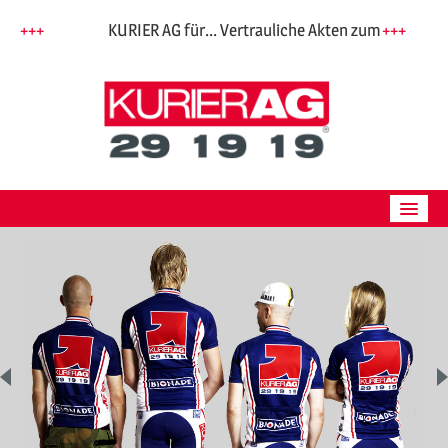
Skip
+++
KURIER AG für... Vertrauliche Akten zum Mandanten,
+++
to
content
ÜBER UNS
BESTELLUNG
PREISE
PARTNER
JOBS