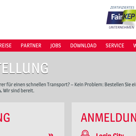
REISE
PARTNER
JOBS
DOWNLOAD
SERVICE
TELLUNG
er für einen schnellen Transport? – Kein Problem: Bestellen Sie e
9.
Wir sind bereit.
NG
ANMELDU
Login City