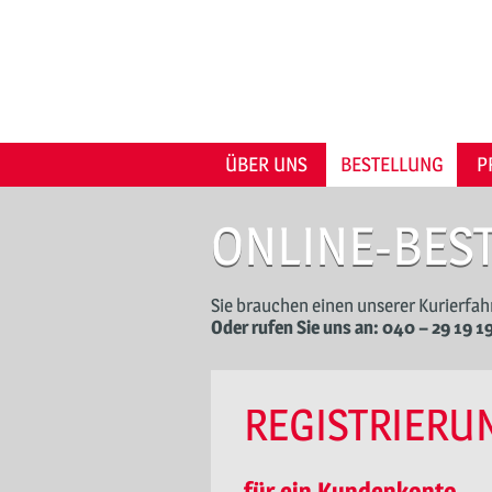
Skip
to
content
ÜBER UNS
BESTELLUNG
P
ONLINE-BES
Sie brauchen einen unserer Kurierfahr
Oder rufen Sie uns an: 040 – 29 19 1
REGISTRIERU
für ein Kundenkonto