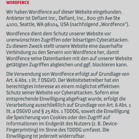
WORDFENCE
Wir haben Wordfence auf dieser Website eingebunden.
Anbieter ist Defiant Inc., Defiant, Inc., 800 5th Ave Ste
4100, Seattle, WA 98104, USA (nachfolgend „Wordfence“).
Wordfence dient dem Schutz unserer Website vor
unerwünschten Zugriffen oder bösartigen Cyberattacken.
Zu diesem Zweck stellt unsere Website eine dauerhafte
Verbindung zu den Servern von Wordfence her, damit
Wordfence seine Datenbanken mit den auf unserer Website
getätigten Zugriffen abgleichen und ggf. blockieren kann.
Die Verwendung von Wordfence erfolgt auf Grundlage von
Art. 6 Abs. 1 lit. f DSGVO. Der Websitebetreiber hat ein
berechtigtes Interesse an einem möglichst effektiven
Schutz seiner Website vor Cyberattacken. Sofern eine
entsprechende Einwilligung abgefragt wurde, erfolgt die
Verarbeitung ausschließlich auf Grundlage von Art. 6 Abs. 1
lit. a DSGVO und § 25 Abs. 1 TDDDG, soweit die Einwilligung
die Speicherung von Cookies oder den Zugriff auf
Informationen im Endgerät des Nutzers (z. B. Device-
Fingerprinting) im Sinne des TDDDG umfasst. Die
Einwilligung ist jederzeit widerrufbar.