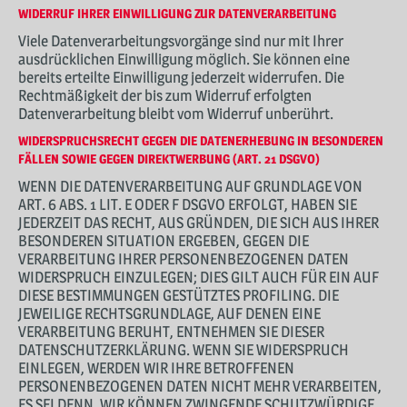
WIDERRUF IHRER EINWILLIGUNG ZUR DATENVERARBEITUNG
Viele Datenverarbeitungsvorgänge sind nur mit Ihrer
ausdrücklichen Einwilligung möglich. Sie können eine
bereits erteilte Einwilligung jederzeit widerrufen. Die
Rechtmäßigkeit der bis zum Widerruf erfolgten
Datenverarbeitung bleibt vom Widerruf unberührt.
WIDERSPRUCHSRECHT GEGEN DIE DATENERHEBUNG IN BESONDEREN
FÄLLEN SOWIE GEGEN DIREKTWERBUNG (ART. 21 DSGVO)
WENN DIE DATENVERARBEITUNG AUF GRUNDLAGE VON
ART. 6 ABS. 1 LIT. E ODER F DSGVO ERFOLGT, HABEN SIE
JEDERZEIT DAS RECHT, AUS GRÜNDEN, DIE SICH AUS IHRER
BESONDEREN SITUATION ERGEBEN, GEGEN DIE
VERARBEITUNG IHRER PERSONENBEZOGENEN DATEN
WIDERSPRUCH EINZULEGEN; DIES GILT AUCH FÜR EIN AUF
DIESE BESTIMMUNGEN GESTÜTZTES PROFILING. DIE
JEWEILIGE RECHTSGRUNDLAGE, AUF DENEN EINE
VERARBEITUNG BERUHT, ENTNEHMEN SIE DIESER
DATENSCHUTZERKLÄRUNG. WENN SIE WIDERSPRUCH
EINLEGEN, WERDEN WIR IHRE BETROFFENEN
PERSONENBEZOGENEN DATEN NICHT MEHR VERARBEITEN,
ES SEI DENN, WIR KÖNNEN ZWINGENDE SCHUTZWÜRDIGE