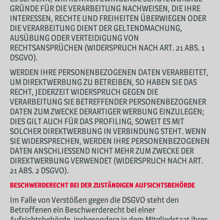
GRÜNDE FÜR DIE VERARBEITUNG NACHWEISEN, DIE IHRE
INTERESSEN, RECHTE UND FREIHEITEN ÜBERWIEGEN ODER
DIE VERARBEITUNG DIENT DER GELTENDMACHUNG,
AUSÜBUNG ODER VERTEIDIGUNG VON
RECHTSANSPRÜCHEN (WIDERSPRUCH NACH ART. 21 ABS. 1
DSGVO).
WERDEN IHRE PERSONENBEZOGENEN DATEN VERARBEITET,
UM DIREKTWERBUNG ZU BETREIBEN, SO HABEN SIE DAS
RECHT, JEDERZEIT WIDERSPRUCH GEGEN DIE
VERARBEITUNG SIE BETREFFENDER PERSONENBEZOGENER
DATEN ZUM ZWECKE DERARTIGER WERBUNG EINZULEGEN;
DIES GILT AUCH FÜR DAS PROFILING, SOWEIT ES MIT
SOLCHER DIREKTWERBUNG IN VERBINDUNG STEHT. WENN
SIE WIDERSPRECHEN, WERDEN IHRE PERSONENBEZOGENEN
DATEN ANSCHLIESSEND NICHT MEHR ZUM ZWECKE DER
DIREKTWERBUNG VERWENDET (WIDERSPRUCH NACH ART.
21 ABS. 2 DSGVO).
BESCHWERDE­RECHT BEI DER ZUSTÄNDIGEN AUFSICHTS­BEHÖRDE
Im Falle von Verstößen gegen die DSGVO steht den
Betroffenen ein Beschwerderecht bei einer
Aufsichtsbehörde, insbesondere in dem Mitgliedstaat ihres