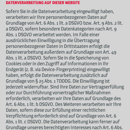
DATENVERARBEITUNG AUF DIESER WEBSITE
Sofern Sie in die Datenverarbeitung eingewilligt haben,
verarbeiten wir Ihre personenbezogenen Daten auf
Grundlage von Art. 6 Abs. 1 lit. a DSGVO bzw. Art. 9 Abs. 2 lit.
a DSGVO, sofern besondere Datenkategorien nach Art. 9
Abs. 1 DSGVO verarbeitet werden. Im Falle einer
ausdrücklichen Einwilligung in die Übertragung
personenbezogener Daten in Drittstaaten erfolgt die
Datenverarbeitung außerdem auf Grundlage von Art. 49
Abs. 1 lit. a DSGVO. Sofern Sie in die Speicherung von
Cookies oder in den Zugriff auf Informationen in Ihr
Endgerät (z. B. via Device-Fingerprinting) eingewilligt
haben, erfolgt die Datenverarbeitung zusätzlich auf
Grundlage von § 25 Abs. 1 TDDDG. Die Einwilligung ist
jederzeit widerrufbar. Sind Ihre Daten zur Vertragserfüllung
oder zur Durchführung vorvertraglicher Maßnahmen
erforderlich, verarbeiten wir Ihre Daten auf Grundlage des
Art. 6 Abs. 1 lit. b DSGVO. Des Weiteren verarbeiten wir Ihre
Daten, sofern diese zur Erfüllung einer rechtlichen
Verpflichtung erforderlich sind auf Grundlage von Art. 6
Abs. 1 lit. c DSGVO. Die Datenverarbeitung kann ferner auf
Grundlage unseres berechtigten Interesses nach Art. 6 Abs.