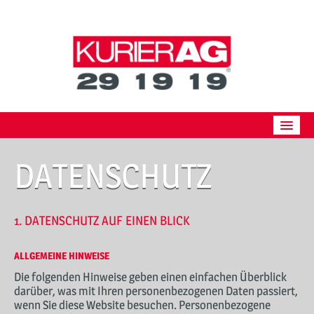
Skip
to
content
ÜBER UNS
DATENSCHUTZ
BESTELLUNG
PREISE
1. DATENSCHUTZ AUF EINEN BLICK
PARTNER
ALLGEMEINE HINWEISE
JOBS
Die folgenden Hinweise geben einen einfachen Überblick
darüber, was mit Ihren personenbezogenen Daten passiert,
DOWNLOAD
wenn Sie diese Website besuchen. Personenbezogene