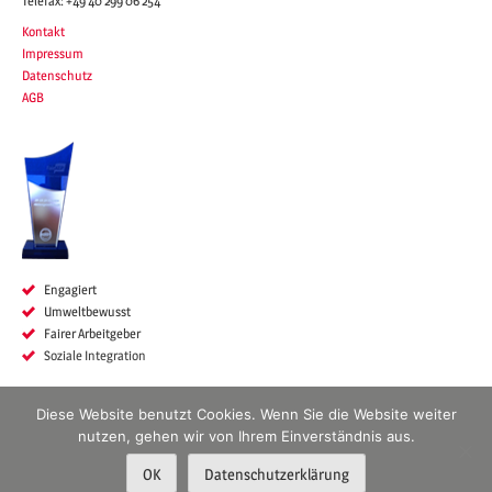
Telefax:
+49 40 299 06 254
Kontakt
Impressum
Datenschutz
AGB
Engagiert
Umwelt
bewusst
Fairer Arbeitgeber
Soziale Integration
Diese Website benutzt Cookies. Wenn Sie die Website weiter
SUCHEN
nutzen, gehen wir von Ihrem Einverständnis aus.
NACH:
OK
Datenschutzerklärung