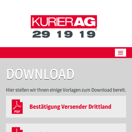
Skip
to
content
ÜBER UNS
DOWNLOAD
BESTELLUNG
PREISE
Hier stellen wir Ihnen einige Vorlagen zum Download bereit.
PARTNER
Bestätigung Versender Drittland
JOBS
DOWNLOAD