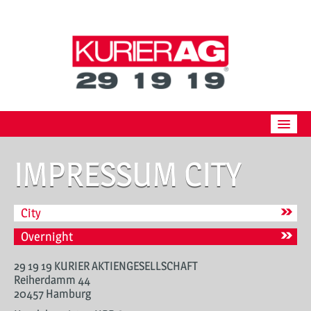
Skip
to
content
ÜBER UNS
IMPRESSUM CITY
BESTELLUNG
PREISE
City
Overnight
PARTNER
29 19 19 KURIER AKTIENGESELLSCHAFT
JOBS
Reiherdamm 44
20457 Hamburg
DOWNLOAD