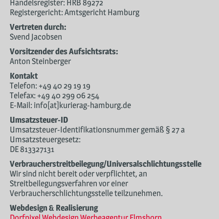
Handelsregister: HRB 89272
SERVICE
Registergericht: Amtsgericht Hamburg
Vertreten durch:
WERBUNG
Svend Jacobsen
KONTAKT
Vorsitzender des Aufsichtsrats:
Anton Steinberger
Kontakt
Telefon: +49 40 29 19 19
Telefax: +49 40 299 06 254
E-Mail: info[at]kurierag-hamburg.de
Umsatzsteuer-ID
Umsatzsteuer-Identifikationsnummer gemäß § 27 a
Umsatzsteuergesetz:
DE 813327131
Verbraucher­streit­beilegung/Universal­schlichtungs­stelle
Wir sind nicht bereit oder verpflichtet, an
Streitbeilegungsverfahren vor einer
Verbraucherschlichtungsstelle teilzunehmen.
Webdesign & Realisierung
Dorfpixel Webdesign Werbeagentur Elmshorn